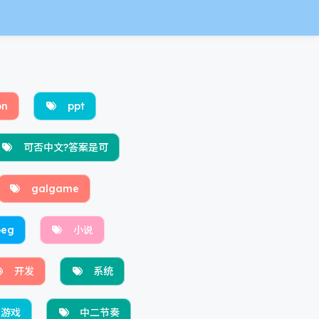
on
ppt
可否中文?答案是可
galgame
eg
小说
开发
系统
游戏
中二节奏