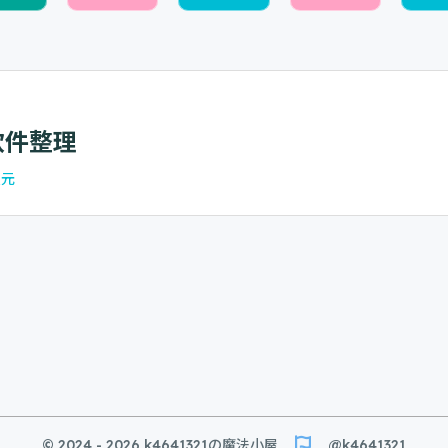
软件整理
次元
© 2024 - 2026 k4641321の魔法小屋
@k4641321