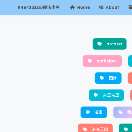
K4641321の魔法小屋
Home
About
arcaea
ppthelper
图片
吉里吉里
漫画
番
洛克王国