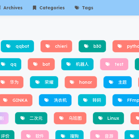
Archives
Categories
Tags
qqbot
chieri
b30
pyth
qq
bot
机器人
test
华为
荣耀
honor
主题
GINKA
洗衣机
转码
FFmp
剧
二次元
乌班图
Linux
评价
软件
搜狗
音游