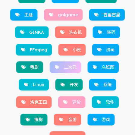
主题
galgame
吉里吉里
GINKA
洗衣机
转码
FFmpeg
小说
漫画
番剧
二次元
乌班图
Linux
开发
系统
洛克王国
评价
软件
搜狗
音游
游戏