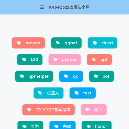
K4641321の魔法小屋
arcaea
qqbot
chieri
b30
python
ppt
ppthelper
qq
bot
机器人
test
可否中文?答案是可
图片
华为
荣耀
honor