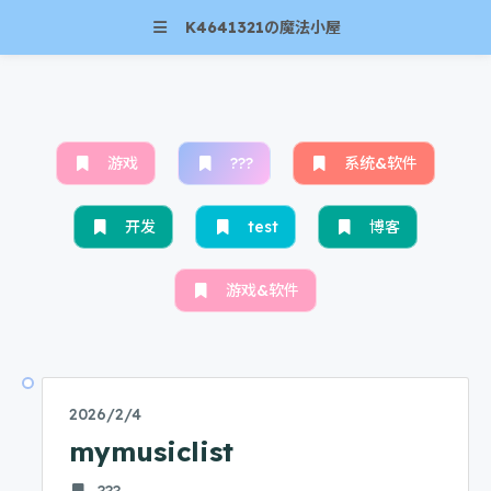
K4641321の魔法小屋
游戏
???
系统&软件
开发
test
博客
游戏&软件
2026/2/4
mymusiclist