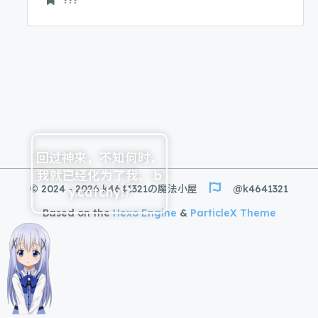
???
回过神来，不知何时，
我就已经化为了我。 b
© 2024 - 2026 k4641321の魔法小屋
@k4641321
y.catchy!?
Based on the
Hexo Engine
&
ParticleX Theme